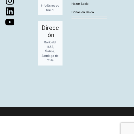
Instagram
Hazte Socio
info@crecec
hile.cl
LinkedIn
Donación Única
YouTube
Direcc
ión
Garibaldi
1653,
Ñuñoa,
Santiago de
Chile