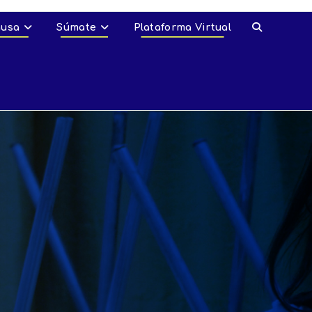
ausa
Súmate
Plataforma Virtual
Alternar
búsqueda
de
la
web