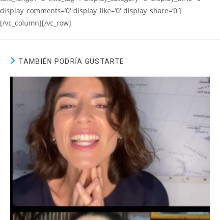
display_comments=’0′ display_like=’0′ display_share=’0′]
[/vc_column][/vc_row]
TAMBIÉN PODRÍA GUSTARTE