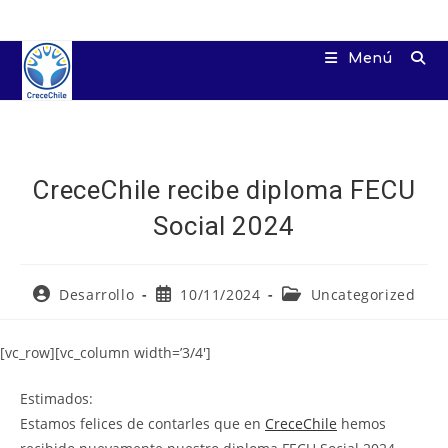
Ir
al
Menú
contenido
CreceChile recibe diploma FECU
Social 2024
Autor
Publicación
Categoría
Desarrollo
10/11/2024
Uncategorized
de
de
de
la
la
la
entrada:
entrada:
entrada:
[vc_row][vc_column width=’3/4′]
Estimados:
Estamos felices de contarles que en
CreceChile
hemos