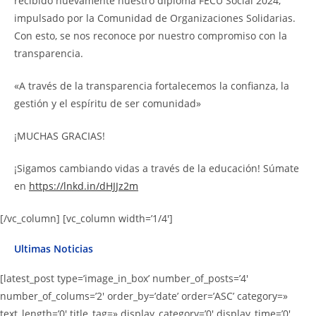
recibido nuevamente nuestro diploma FECU Social 2024,
impulsado por la Comunidad de Organizaciones Solidarias.
Con esto, se nos reconoce por nuestro compromiso con la
transparencia.
«A través de la transparencia fortalecemos la confianza, la
gestión y el espíritu de ser comunidad»
¡MUCHAS GRACIAS!
¡Sigamos cambiando vidas a través de la educación! Súmate
en
https://lnkd.in/dHJJz2m
[/vc_column] [vc_column width=’1/4′]
Ultimas Noticias
[latest_post type=’image_in_box’ number_of_posts=’4′
number_of_colums=’2′ order_by=’date’ order=’ASC’ category=»
text_length=’0′ title_tag=» display_category=’0′ display_time=’0′