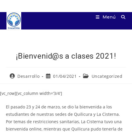
Ir
al
Menú
contenido
¡Bienvenid@s a clases 2021!
Autor
Publicación
Categoría
Desarrollo
01/04/2021
Uncategorized
de
de
de
la
la
la
entrada:
entrada:
entrada:
[vc_row][vc_column width=’3/4′]
El pasado 23 y 24 de marzo, se dio la bienvenida a los
estudiantes de nuestras sedes de Quilicura y La Cisterna.
Por temas de restricciones sanitarias, La Cisterna tuvo una
bienvenida online, mientras que Quilicura pudo tenerla de