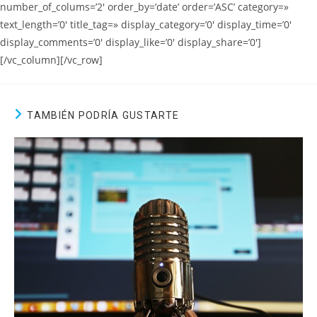
number_of_colums=’2′ order_by=’date’ order=’ASC’ category=»
text_length=’0′ title_tag=» display_category=’0′ display_time=’0′
display_comments=’0′ display_like=’0′ display_share=’0′]
[/vc_column][/vc_row]
TAMBIÉN PODRÍA GUSTARTE